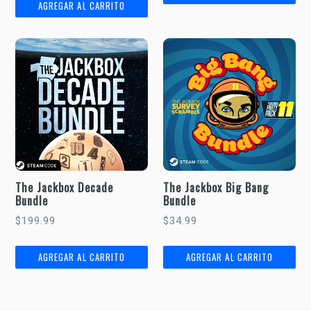
The Jackbox Decade
The Jackbox Big Bang
Bundle
Bundle
Precio
Precio
$199.99
$34.99
habitual
habitual