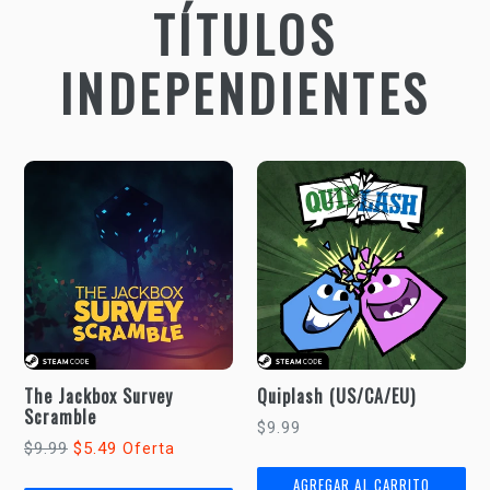
TÍTULOS
INDEPENDIENTES
The Jackbox Survey
Quiplash (US/CA/EU)
Scramble
Precio
$9.99
Precio
$9.99
$5.49
Oferta
habitual
habitual