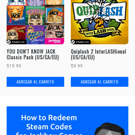
YOU DON'T KNOW JACK
Quiplash 2 InterLASHional
Classic Pack (US/CA/EU)
(US/CA/EU)
Precio
Precio
$19.99
$9.99
habitual
habitual