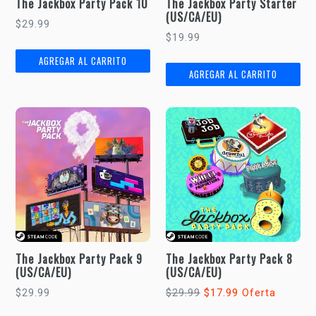
The Jackbox Party Pack 10
The Jackbox Party Starter
(US/CA/EU)
Precio
$29.99
Precio
$19.99
habitual
habitual
The Jackbox Party Pack 9
The Jackbox Party Pack 8
(US/CA/EU)
(US/CA/EU)
Precio
Precio
$29.99
$29.99
$17.99
Oferta
habitual
habitual