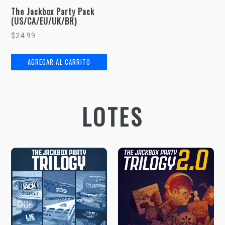
The Jackbox Party Pack
(US/CA/EU/UK/BR)
Precio
$24.99
habitual
LOTES