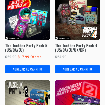
The Jackbox Party Pack 5
The Jackbox Party Pack 4
(US/CA/EU)
(US/CA/EU/UK/BR)
Precio
Precio
$29.99
$17.99
$24.99
Oferta
habitual
habitual