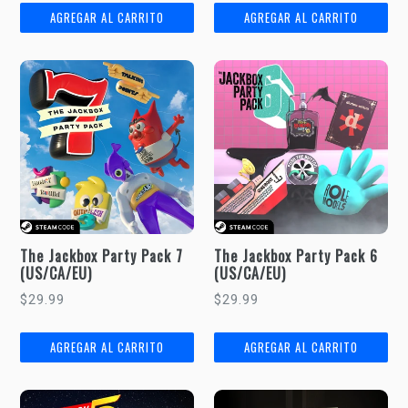
The Jackbox Party Pack 7
The Jackbox Party Pack 6
(US/CA/EU)
(US/CA/EU)
Precio
Precio
$29.99
$29.99
habitual
habitual