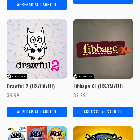
Drawful 2 (US/CA/EU)
Fibbage XL (US/CA/EU)
Precio
Precio
$9.99
$9.99
habitual
habitual