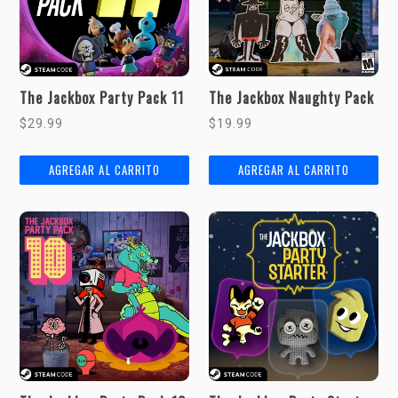
The Jackbox Party Pack 11
The Jackbox Naughty Pack
Precio
Precio
$29.99
$19.99
habitual
habitual