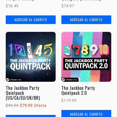
Precio
Precio
$76.49
$74.97
habitual
habitual
The Jackbox Party
The Jackbox Party
Quintpack
Quintpack 2.0
(US/CA/EU/UK/BR)
Precio
$119.99
Precio
$99.99
$79.99
Oferta
habitual
habitual