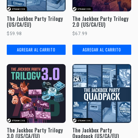
The Jackbox Party Trilogy
The Jackbox Party Trilogy
(US/CA/EU)
2.0 (US/CA/EU)
Precio
Precio
$59.98
$67.99
habitual
habitual
The Jackbox Party Trilogy
The Jackbox Party
3.0 (US/CA/EU)
Quadpack (US/CA/EU)